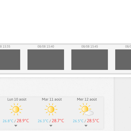
8 15:35
08/08 15:40
08/08 15:45
08/
Lun 10 août
Mar 11 août
Mer 12 août
28.9°C
28.7°C
28.5°C
26.8°C
/
26.3°C
/
26.5°C
/