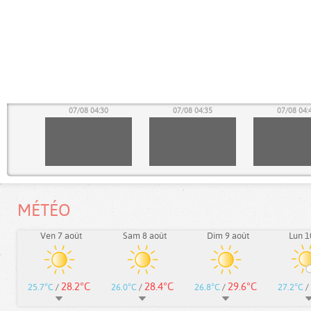
25
07/08 04:30
07/08 04:35
07/08 04:
MÉTÉO
Ven 7 août
Sam 8 août
Dim 9 août
Lun 1
28.2°C
28.4°C
29.6°C
25.7°C
/
26.0°C
/
26.8°C
/
27.2°C
/