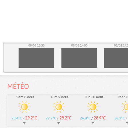
50
08/08 13:55
08/08 14:00
08/08 14:
MÉTÉO
Sam 8 août
Dim 9 août
Lun 10 août
Mar 1
29.2°C
29.2°C
28.9°C
25.4°C
/
27.2°C
/
26.8°C
/
26.3°C
/