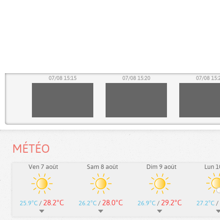
10
07/08 15:15
07/08 15:20
07/08 15:
MÉTÉO
Ven 7 août
Sam 8 août
Dim 9 août
Lun 1
28.2°C
28.0°C
29.2°C
25.9°C
/
26.2°C
/
26.9°C
/
27.2°C
/