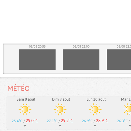
50
08/08 20:55
08/08 21:00
08/08 21:
MÉTÉO
Sam 8 août
Dim 9 août
Lun 10 août
Mar 1
29.0°C
29.2°C
28.9°C
25.4°C
/
27.1°C
/
26.9°C
/
26.3°C
/