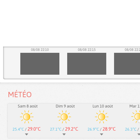
05
08/08 22:10
08/08 22:15
08/08 22:
MÉTÉO
Sam 8 août
Dim 9 août
Lun 10 août
Mar 1
29.0°C
29.2°C
28.9°C
25.4°C
/
27.1°C
/
26.9°C
/
26.3°C
/