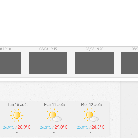
8 19:10
08/08 19:15
08/08 19:20
08/
Lun 10 août
Mar 11 août
Mer 12 août
28.9°C
29.0°C
28.8°C
26.9°C
/
26.3°C
/
25.8°C
/