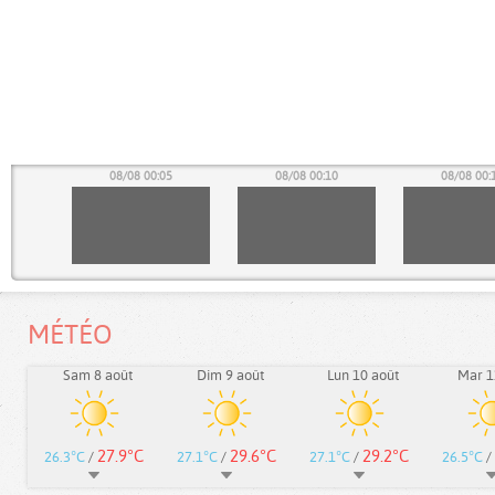
00
08/08 00:05
08/08 00:10
08/08 00:
MÉTÉO
Sam 8 août
Dim 9 août
Lun 10 août
Mar 1
27.9°C
29.6°C
29.2°C
26.3°C
/
27.1°C
/
27.1°C
/
26.5°C
/