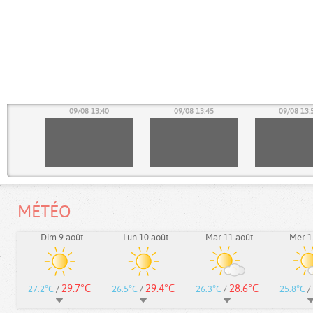
35
09/08 13:40
09/08 13:45
09/08 13:
MÉTÉO
Dim 9 août
Lun 10 août
Mar 11 août
Mer 1
29.7°C
29.4°C
28.6°C
27.2°C
/
26.5°C
/
26.3°C
/
25.8°C
/