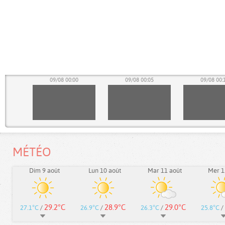
55
09/08 00:00
09/08 00:05
09/08 00:
MÉTÉO
Dim 9 août
Lun 10 août
Mar 11 août
Mer 1
29.2°C
28.9°C
29.0°C
27.1°C
/
26.9°C
/
26.3°C
/
25.8°C
/