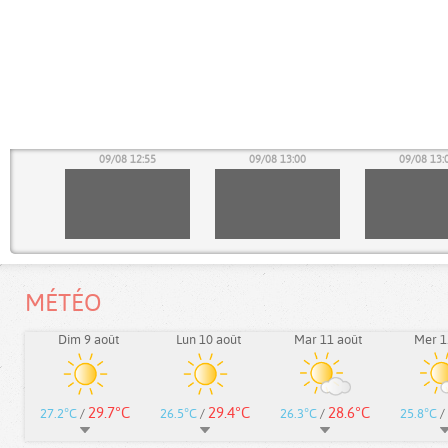
50
09/08 12:55
09/08 13:00
09/08 13:
MÉTÉO
Dim 9 août
Lun 10 août
Mar 11 août
Mer 1
29.7°C
29.4°C
28.6°C
27.2°C
/
26.5°C
/
26.3°C
/
25.8°C
/