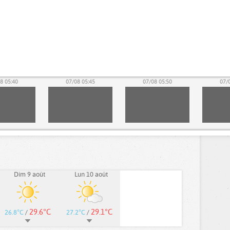
8 05:40
07/08 05:45
07/08 05:50
07/
Dim 9 août
Lun 10 août
29.6°C
29.1°C
26.8°C
/
27.2°C
/