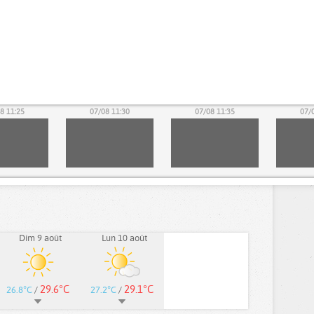
8 11:25
07/08 11:30
07/08 11:35
07/
Dim 9 août
Lun 10 août
29.6°C
29.1°C
26.8°C
/
27.2°C
/