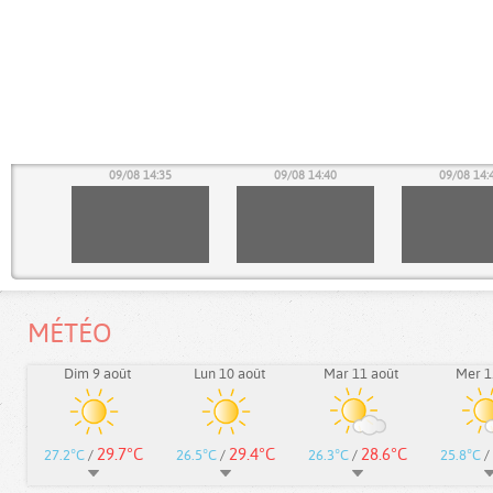
30
09/08 14:35
09/08 14:40
09/08 14:
MÉTÉO
Dim 9 août
Lun 10 août
Mar 11 août
Mer 1
29.7°C
29.4°C
28.6°C
27.2°C
/
26.5°C
/
26.3°C
/
25.8°C
/