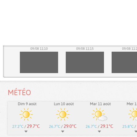
05
09/08 11:10
09/08 11:15
09/08 11:
MÉTÉO
Dim 9 août
Lun 10 août
Mar 11 août
Mer 1
29.7°C
29.0°C
29.1°C
27.2°C
/
26.7°C
/
26.7°C
/
25.8°C
/