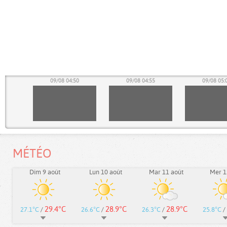
45
09/08 04:50
09/08 04:55
09/08 05:
MÉTÉO
Dim 9 août
Lun 10 août
Mar 11 août
Mer 1
29.4°C
28.9°C
28.9°C
27.1°C
/
26.6°C
/
26.3°C
/
25.8°C
/