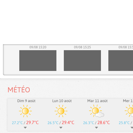
15
09/08 15:20
09/08 15:25
09/08 15:
MÉTÉO
Dim 9 août
Lun 10 août
Mar 11 août
Mer 1
29.7°C
29.4°C
28.6°C
27.2°C
/
26.5°C
/
26.3°C
/
25.8°C
/