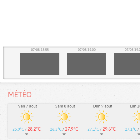
50
07/08 18:55
07/08 19:00
07/08 19:
MÉTÉO
Ven 7 août
Sam 8 août
Dim 9 août
Lun 1
28.2°C
27.9°C
29.6°C
25.9°C
/
26.3°C
/
27.1°C
/
27.1°C
/