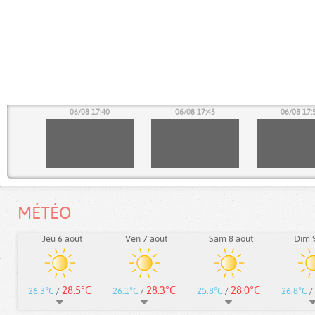
35
06/08 17:40
06/08 17:45
06/08 17:
MÉTÉO
Jeu 6 août
Ven 7 août
Sam 8 août
Dim 9
28.5°C
28.3°C
28.0°C
26.3°C
/
26.1°C
/
25.8°C
/
26.8°C
/