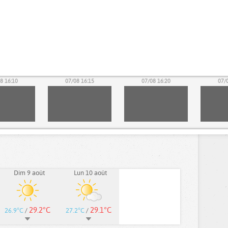
8 16:10
07/08 16:15
07/08 16:20
07/
Dim 9 août
Lun 10 août
29.2°C
29.1°C
26.9°C
/
27.2°C
/