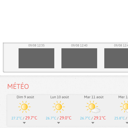
30
09/08 12:35
09/08 12:40
09/08 12:
MÉTÉO
Dim 9 août
Lun 10 août
Mar 11 août
Mer 1
29.7°C
29.0°C
29.1°C
27.2°C
/
26.7°C
/
26.7°C
/
25.8°C
/