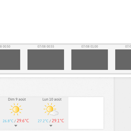
8 00:50
07/08 00:55
07/08 01:00
07/
Dim 9 août
Lun 10 août
29.6°C
29.1°C
26.8°C
/
27.2°C
/