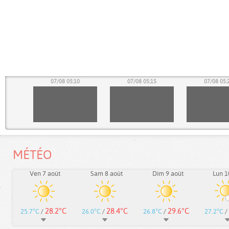
05
07/08 05:10
07/08 05:15
07/08 05:
MÉTÉO
Ven 7 août
Sam 8 août
Dim 9 août
Lun 1
28.2°C
28.4°C
29.6°C
25.7°C
/
26.0°C
/
26.8°C
/
27.2°C
/