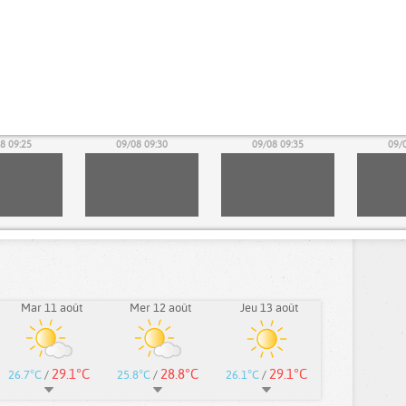
8 09:25
09/08 09:30
09/08 09:35
09/
Mar 11 août
Mer 12 août
Jeu 13 août
29.1°C
28.8°C
29.1°C
26.7°C
/
25.8°C
/
26.1°C
/