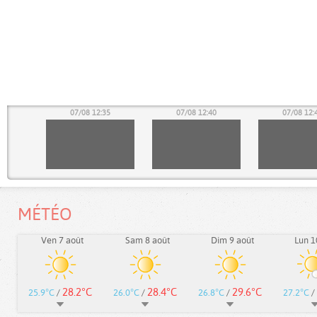
30
07/08 12:35
07/08 12:40
07/08 12:
MÉTÉO
Ven 7 août
Sam 8 août
Dim 9 août
Lun 1
28.2°C
28.4°C
29.6°C
25.9°C
/
26.0°C
/
26.8°C
/
27.2°C
/