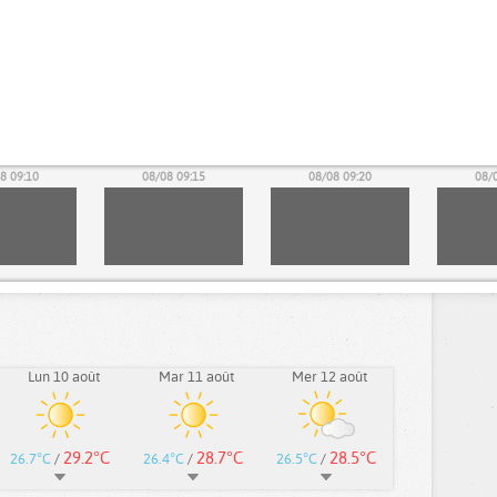
8 09:10
08/08 09:15
08/08 09:20
08/
Lun 10 août
Mar 11 août
Mer 12 août
29.2°C
28.7°C
28.5°C
26.7°C
/
26.4°C
/
26.5°C
/