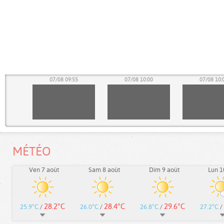
50
07/08 09:55
07/08 10:00
07/08 10:
MÉTÉO
Ven 7 août
Sam 8 août
Dim 9 août
Lun 1
28.2°C
28.4°C
29.6°C
25.9°C
/
26.0°C
/
26.8°C
/
27.2°C
/