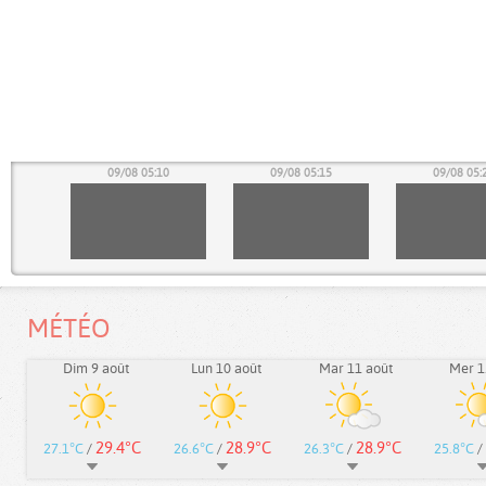
05
09/08 05:10
09/08 05:15
09/08 05:
MÉTÉO
Dim 9 août
Lun 10 août
Mar 11 août
Mer 1
29.4°C
28.9°C
28.9°C
27.1°C
/
26.6°C
/
26.3°C
/
25.8°C
/