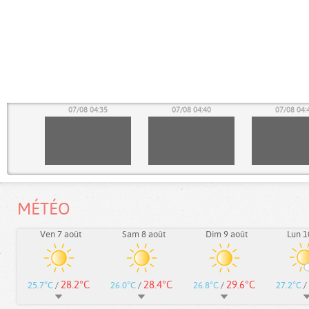
30
07/08 04:35
07/08 04:40
07/08 04:
MÉTÉO
Ven 7 août
Sam 8 août
Dim 9 août
Lun 1
28.2°C
28.4°C
29.6°C
25.7°C
/
26.0°C
/
26.8°C
/
27.2°C
/