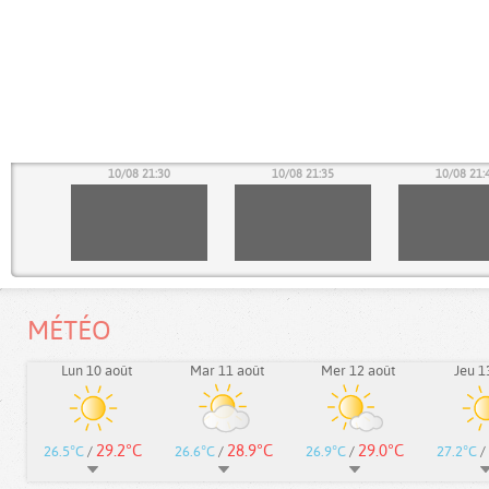
25
10/08 21:30
10/08 21:35
10/08 21:
MÉTÉO
Lun 10 août
Mar 11 août
Mer 12 août
Jeu 1
29.2°C
28.9°C
29.0°C
26.5°C
/
26.6°C
/
26.9°C
/
27.2°C
/