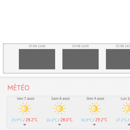
35
07/08 14:40
07/08 14:45
07/08 14:
MÉTÉO
Ven 7 août
Sam 8 août
Dim 9 août
Lun 1
28.2°C
28.0°C
29.2°C
25.9°C
/
26.2°C
/
26.9°C
/
27.2°C
/