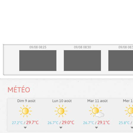
20
09/08 08:25
09/08 08:30
09/08 08:
MÉTÉO
Dim 9 août
Lun 10 août
Mar 11 août
Mer 1
29.7°C
29.0°C
29.1°C
27.2°C
/
26.7°C
/
26.7°C
/
25.8°C
/