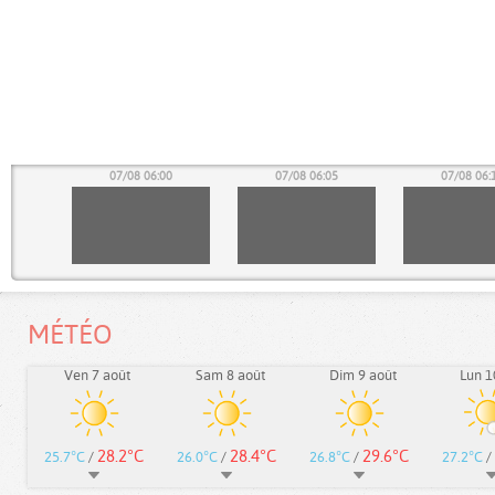
55
07/08 06:00
07/08 06:05
07/08 06:
MÉTÉO
Ven 7 août
Sam 8 août
Dim 9 août
Lun 1
28.2°C
28.4°C
29.6°C
25.7°C
/
26.0°C
/
26.8°C
/
27.2°C
/