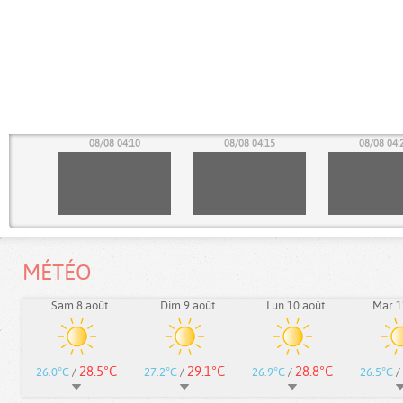
05
08/08 04:10
08/08 04:15
08/08 04:
MÉTÉO
Sam 8 août
Dim 9 août
Lun 10 août
Mar 1
28.5°C
29.1°C
28.8°C
26.0°C
/
27.2°C
/
26.9°C
/
26.5°C
/