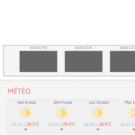
30
08/08 17:35
08/08 17:40
08/08 17:
MÉTÉO
Sam 8 août
Dim 9 août
Lun 10 août
Mar 1
29.2°C
29.2°C
28.9°C
25.4°C
/
27.2°C
/
26.8°C
/
26.3°C
/