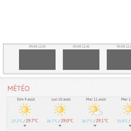
30
09/08 11:35
09/08 11:40
09/08 11:
MÉTÉO
Dim 9 août
Lun 10 août
Mar 11 août
Mer 1
29.7°C
29.0°C
29.1°C
27.2°C
/
26.7°C
/
26.7°C
/
25.8°C
/