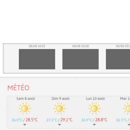
50
08/08 04:55
08/08 05:00
08/08 05:
MÉTÉO
Sam 8 août
Dim 9 août
Lun 10 août
Mar 1
28.5°C
29.1°C
28.8°C
26.0°C
/
27.2°C
/
26.9°C
/
26.5°C
/