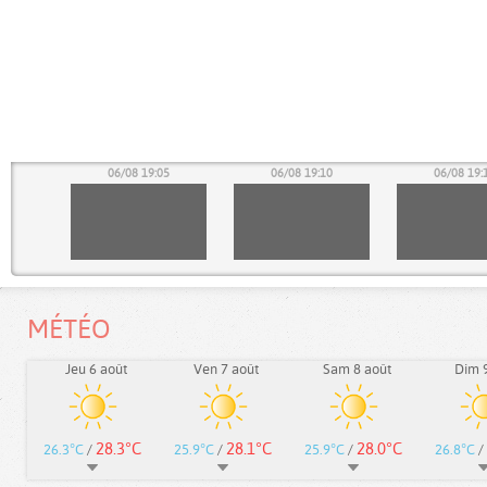
00
06/08 19:05
06/08 19:10
06/08 19:
MÉTÉO
Jeu 6 août
Ven 7 août
Sam 8 août
Dim 9
28.3°C
28.1°C
28.0°C
26.3°C
/
25.9°C
/
25.9°C
/
26.8°C
/