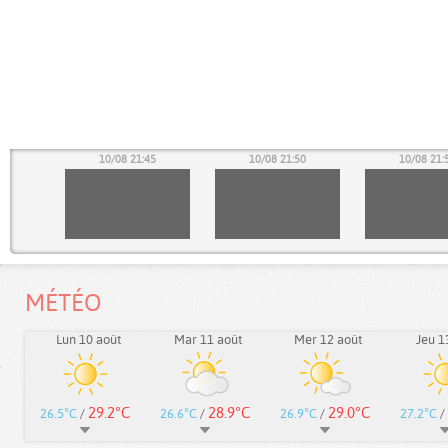
40
10/08 21:45
10/08 21:50
10/08 21:
MÉTÉO
Lun 10 août
Mar 11 août
Mer 12 août
Jeu 1
29.2°C
28.9°C
29.0°C
26.5°C
/
26.6°C
/
26.9°C
/
27.2°C
/