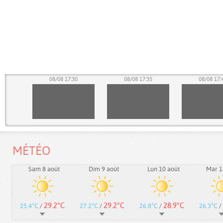
25
08/08 17:30
08/08 17:35
08/08 17:
MÉTÉO
Sam 8 août
Dim 9 août
Lun 10 août
Mar 1
29.2°C
29.2°C
28.9°C
25.4°C
/
27.2°C
/
26.8°C
/
26.3°C
/