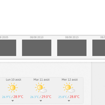
8 20:05
08/08 20:10
08/08 20:15
08/
Lun 10 août
Mar 11 août
Mer 12 août
28.9°C
29.0°C
28.8°C
26.9°C
/
26.3°C
/
25.8°C
/