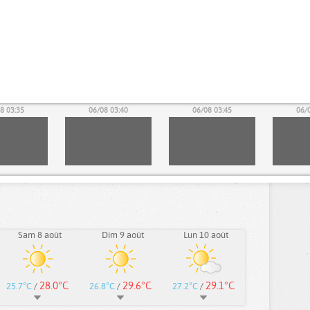
8 03:35
06/08 03:40
06/08 03:45
06/
Sam 8 août
Dim 9 août
Lun 10 août
28.0°C
29.6°C
29.1°C
25.7°C
/
26.8°C
/
27.2°C
/