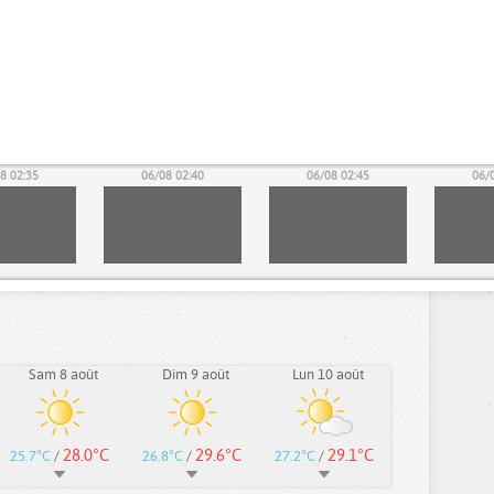
8 02:35
06/08 02:40
06/08 02:45
06/
Sam 8 août
Dim 9 août
Lun 10 août
28.0°C
29.6°C
29.1°C
25.7°C
/
26.8°C
/
27.2°C
/