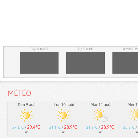
00
09/08 03:05
09/08 03:10
09/08 03:
MÉTÉO
Dim 9 août
Lun 10 août
Mar 11 août
Mer 1
29.4°C
28.9°C
28.9°C
27.1°C
/
26.6°C
/
26.3°C
/
25.8°C
/