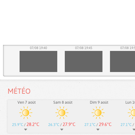
35
07/08 19:40
07/08 19:45
07/08 19:
MÉTÉO
Ven 7 août
Sam 8 août
Dim 9 août
Lun 1
28.2°C
27.9°C
29.6°C
25.9°C
/
26.3°C
/
27.1°C
/
27.1°C
/