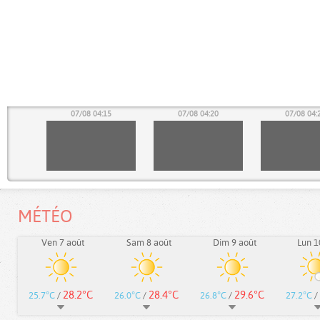
10
07/08 04:15
07/08 04:20
07/08 04:
MÉTÉO
Ven 7 août
Sam 8 août
Dim 9 août
Lun 1
28.2°C
28.4°C
29.6°C
25.7°C
/
26.0°C
/
26.8°C
/
27.2°C
/