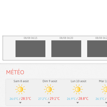
10
08/08 06:15
08/08 06:20
08/08 06:
MÉTÉO
Sam 8 août
Dim 9 août
Lun 10 août
Mar 1
28.5°C
29.1°C
28.8°C
26.0°C
/
27.2°C
/
26.9°C
/
26.5°C
/