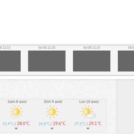
8 21:15
06/08 21:20
06/08 21:25
06/
Sam 8 août
Dim 9 août
Lun 10 août
28.0°C
29.6°C
29.1°C
25.9°C
/
26.8°C
/
27.2°C
/