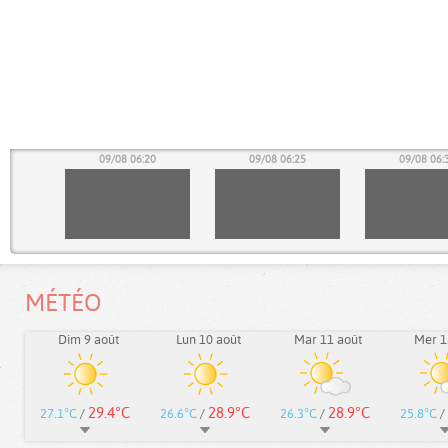
15
09/08 06:20
09/08 06:25
09/08 06:
MÉTÉO
Dim 9 août
Lun 10 août
Mar 11 août
Mer 1
29.4°C
28.9°C
28.9°C
27.1°C
/
26.6°C
/
26.3°C
/
25.8°C
/