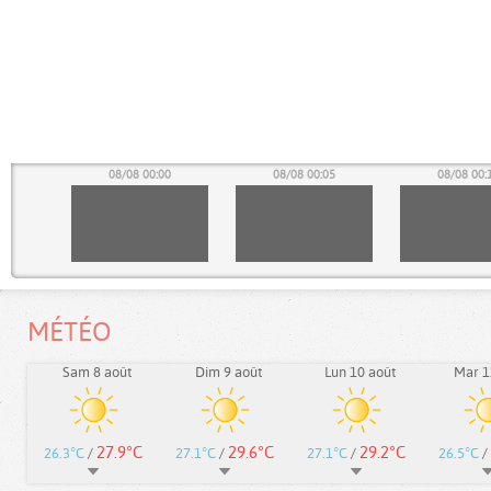
55
08/08 00:00
08/08 00:05
08/08 00:
MÉTÉO
Sam 8 août
Dim 9 août
Lun 10 août
Mar 1
27.9°C
29.6°C
29.2°C
26.3°C
/
27.1°C
/
27.1°C
/
26.5°C
/